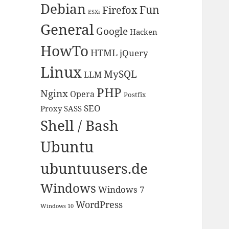
Debian
Fun
Firefox
ESXi
General
Google
Hacken
HowTo
HTML
jQuery
Linux
MySQL
LLM
PHP
Nginx
Opera
Postfix
SEO
Proxy
SASS
Shell / Bash
Ubuntu
ubuntuusers.de
Windows
Windows 7
WordPress
Windows 10