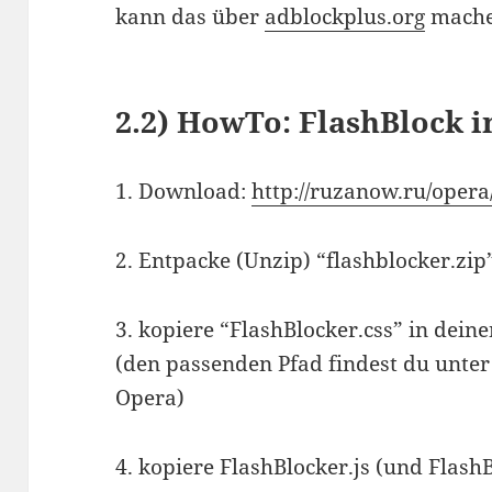
kann das über
adblockplus.org
mache
2.2)
HowTo: FlashBlock in
1. Download:
http://ruzanow.ru/opera
2. Entpacke (Unzip) “flashblocker.zip
3. kopiere “FlashBlocker.css” in deine
(den passenden Pfad findest du unt
Opera)
4. kopiere FlashBlocker.js (und FlashB