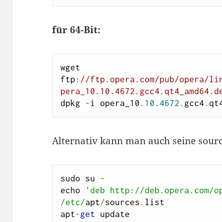
für 64-Bit:
wget 
ftp
:
//ftp.opera.com/pub/opera/li
pera_10.10.4672.gcc4.qt4_amd64.d
dpkg 
-
i opera_10
.
10.4672
.
gcc4
.
qt
Alternativ kann man auch seine sourc
sudo su 
-
echo 
'deb http://deb.opera.com/o
/etc/
apt
/
sources
.
list

apt
-
get
 update
