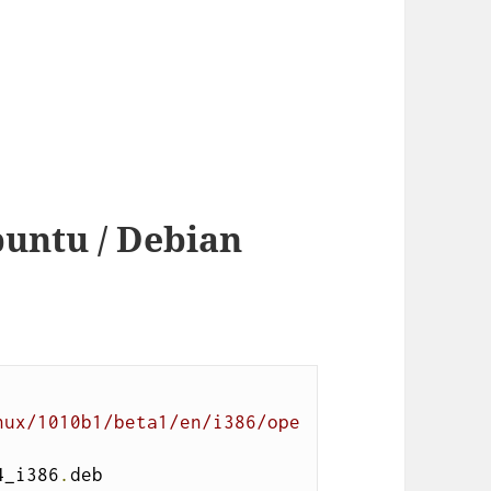
buntu / Debian
nux/1010b1/beta1/en/i386/ope
4_i386
.
deb