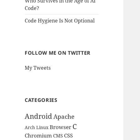
Who Survives in the Age of AI
Code?
Code Hygiene Is Not Optional
FOLLOW ME ON TWITTER
My Tweets
CATEGORIES
Android
Apache
C
Browser
Arch Linux
Chromium
CSS
CMS