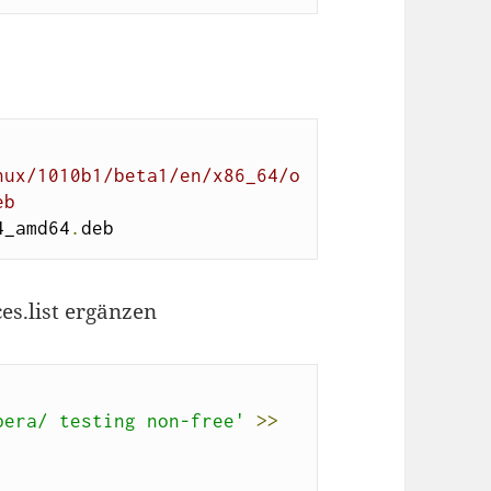
nux/1010b1/beta1/en/x86_64/o
eb
4_amd64
.
deb
es.list ergänzen
pera/ testing non-free'
>>