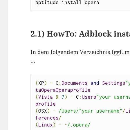
aptitude install opera
2.1)
HowTo: Adblock inst
In dem folgendem Verzeichnis (ggf. m
…
(
XP
)
-
 C
:
Documents
and
Settings
"
taOperaOperaprofile
(
Vista
&
7
)
-
 C
:
Users
"your usern
profile
(
OSX
)
-
/Users/"your username"
/
L
ferences
/
(
Linux
)
-
~
/.opera/