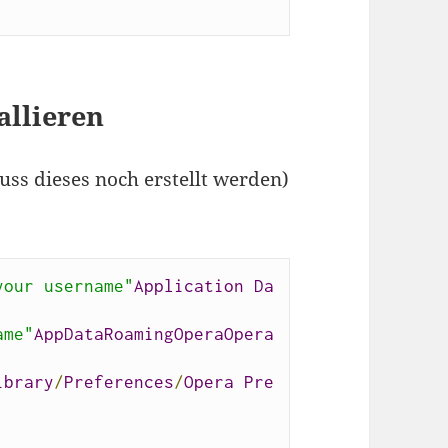
allieren
uss dieses noch erstellt werden)
your username"
Application
Da
ame"
AppDataRoamingOperaOpera
ibrary
/
Preferences
/
Opera
Pre