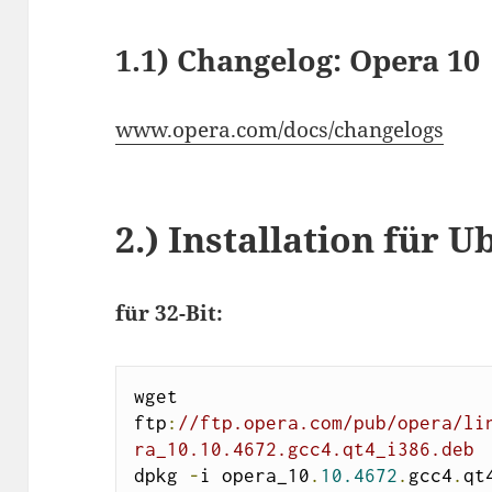
1.1)
Changelog: Opera 10
www.opera.com/docs/changelogs
2.)
Installation für U
für 32-Bit:
wget 
ftp
:
//ftp.opera.com/pub/opera/li
ra_10.10.4672.gcc4.qt4_i386.deb
dpkg 
-
i opera_10
.
10.4672
.
gcc4
.
qt