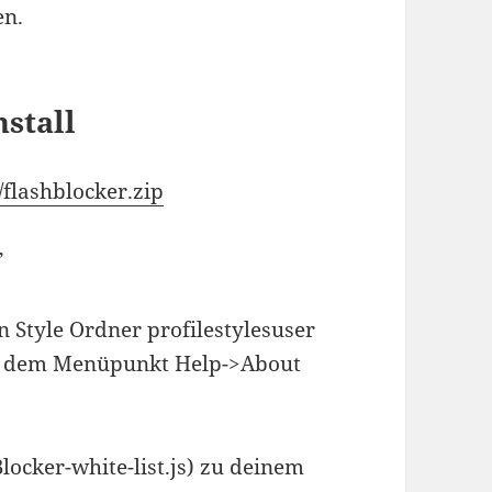
n.
stall
/flashblocker.zip
”
n Style Ordner profilestylesuser
er dem Menüpunkt Help->About
locker-white-list.js) zu deinem