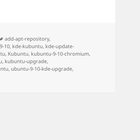
Tags
add-apt-repository
,
9-10
,
kde-kubuntu
,
kde-update-
ntu
,
Kubuntu
,
kubuntu-9-10-chromium
,
u
,
kubuntu-upgrade
,
ntu
,
ubuntu-9-10-kde-upgrade
,