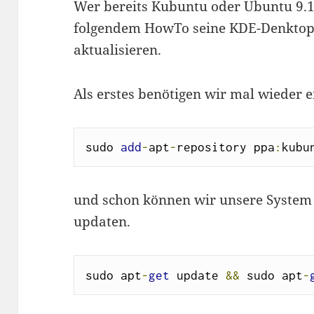
Wer bereits Kubuntu oder Ubuntu 9.10
folgendem HowTo seine KDE-Denktop
aktualisieren.
Als erstes benötigen wir mal wieder 
sudo 
add
-
apt
-
repository ppa
:
kubu
und schon können wir unsere System 
updaten.
sudo apt
-
get
 update 
&&
 sudo apt
-