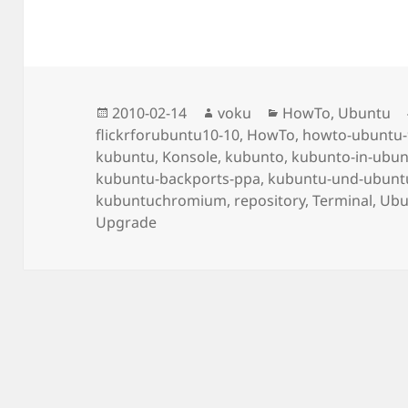
Posted
Author
Categories
2010-02-14
voku
HowTo
,
Ubuntu
on
flickrforubuntu10-10
,
HowTo
,
howto-ubuntu-
kubuntu
,
Konsole
,
kubunto
,
kubunto-in-ubu
kubuntu-backports-ppa
,
kubuntu-und-ubunt
kubuntuchromium
,
repository
,
Terminal
,
Ubu
Upgrade