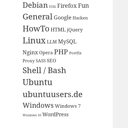
Debian
Fun
Firefox
ESXi
General
Google
Hacken
HowTo
HTML
jQuery
Linux
MySQL
LLM
PHP
Nginx
Opera
Postfix
SEO
Proxy
SASS
Shell / Bash
Ubuntu
ubuntuusers.de
Windows
Windows 7
WordPress
Windows 10