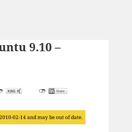
ntu 9.10 –
 2010-02-14 and may be out of date.