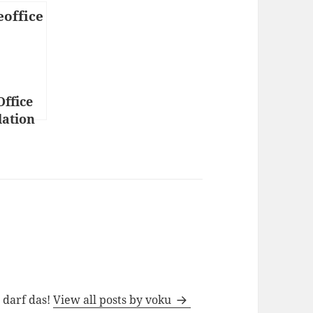
Office
lation
 Debian
ntu
h darf das!
View all posts by voku