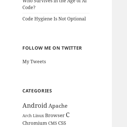
Who Survives in the Age of AI
Code?
Code Hygiene Is Not Optional
FOLLOW ME ON TWITTER
My Tweets
CATEGORIES
Android
Apache
C
Browser
Arch Linux
Chromium
CSS
CMS