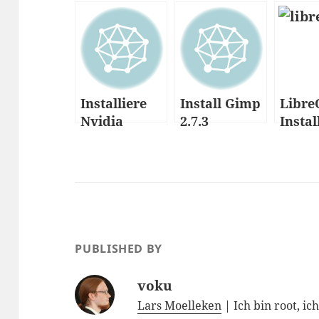
Installiere
Install Gimp
Libre
Nvidia
2.7.3
Instal
Treiber für
unter
Ubuntu –
/ Ubu
HowTo
PUBLISHED BY
voku
Lars Moelleken
| Ich bin root, ic