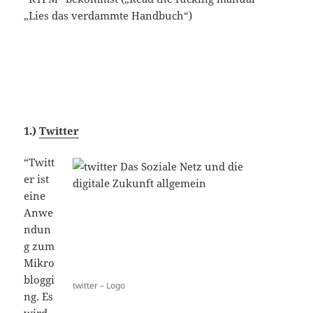
„Lies das verdammte Handbuch“)
1.)
Twitter
“Twitt
er ist
eine
Anwe
ndun
g zum
Mikro
bloggi
twitter – Logo
ng. Es