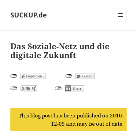
SUCKUP.de
MENU
AND
WIDGETS
Das Soziale-Netz und die
digitale Zukunft
This blog post has been published on 2010-
12-05 and may be out of date.