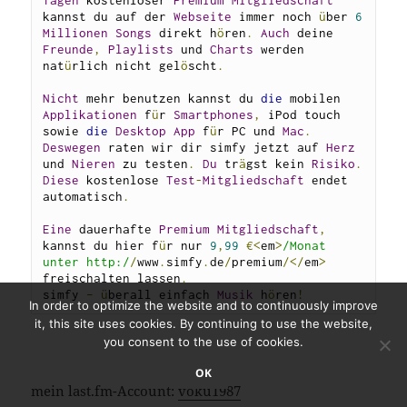
Tagen
 kostenloser 
Premium
Mitgliedschaft
kannst du auf der 
Webseite
 immer noch 
ü
ber 
6
Millionen
Songs
 direkt h
ö
ren
.
Auch
 deine 
Freunde
,
Playlists
 und 
Charts
 werden 
nat
ü
rlich nicht gel
ö
scht
.
Nicht
 mehr benutzen kannst du 
die
 mobilen 
Applikationen
 f
ü
r 
Smartphones
,
 iPod touch 
sowie 
die
Desktop
App
 f
ü
r PC und 
Mac
.
Deswegen
 raten wir dir simfy jetzt auf 
Herz
und 
Nieren
 zu testen
.
Du
 tr
ä
gst kein 
Risiko
.
Diese
 kostenlose 
Test
-
Mitgliedschaft
 endet 
automatisch
.
Eine
 dauerhafte 
Premium
Mitgliedschaft
,
kannst du hier f
ü
r nur 
9
,
99
€<
em
>
/Monat 
unter http:/
/
www
.
simfy
.
de
/
premium
/</
em
>
freischalten lassen
.
simfy 
–
ü
berall einfach 
Musik
 h
ö
ren
!
In order to optimize the website and to continuously improve
it, this site uses cookies. By continuing to use the website,
you consent to the use of cookies.
OK
mein last.fm-Account:
voku1987