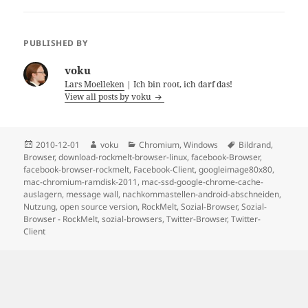
Windows
PUBLISHED BY
voku
Lars Moelleken
| Ich bin root, ich darf das!
View all posts by voku
Posted
Author
Categories
Tags
2010-12-01
voku
Chromium
,
Windows
Bildrand
,
on
Browser
,
download-rockmelt-browser-linux
,
facebook-Browser
,
facebook-browser-rockmelt
,
Facebook-Client
,
googleimage80x80
,
mac-chromium-ramdisk-2011
,
mac-ssd-google-chrome-cache-
auslagern
,
message wall
,
nachkommastellen-android-abschneiden
,
Nutzung
,
open source version
,
RockMelt
,
Sozial-Browser
,
Sozial-
Browser - RockMelt
,
sozial-browsers
,
Twitter-Browser
,
Twitter-
Client