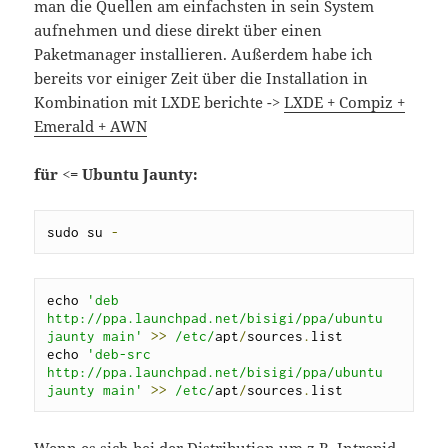
man die Quellen am einfachsten in sein System
aufnehmen und diese direkt über einen
Paketmanager installieren. Außerdem habe ich
bereits vor einiger Zeit über die Installation in
Kombination mit LXDE berichte ->
LXDE + Compiz +
Emerald + AWN
für <= Ubuntu Jaunty:
sudo su 
-
echo 
'deb 
http://ppa.launchpad.net/bisigi/ppa/ubuntu 
jaunty main'
>>
/etc/
apt
/
sources
.
list

echo 
'deb-src 
http://ppa.launchpad.net/bisigi/ppa/ubuntu 
jaunty main'
>>
/etc/
apt
/
sources
.
list
Wenn es sich bei der Distribution um z.B. Intrepid