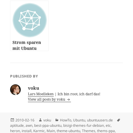
Strom sparen
mit Ubuntu
PUBLISHED BY
voku
Lars Moelleken
| Ich bin root, ich darf das!
View all posts by voku
Posted
Author
Categories
Tags
2010-02-16
voku
HowTo
,
Ubuntu
,
ubuntuusers.de
on
aptitude
,
awn
,
best-ppa-ubuntu
,
bisigi-themes-fur-debian
,
etc
,
heron
,
install
,
Karmic
,
Main
,
theme-ubuntu
,
Themes
,
thems-ppa
,