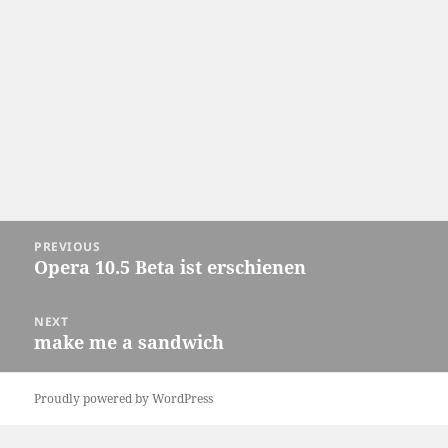
Post
PREVIOUS
navigation
Opera 10.5 Beta ist erschienen
Previous
post:
NEXT
make me a sandwich
Next
post:
Proudly powered by WordPress