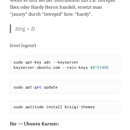
Ibex oder Hardy Heron handelt, ersetzt man
“jaunty” durch “intrepid” bzw. “hardy”.
Strg + D
(root logout)
sudo apt
-
key adv 
--
keyserver 
keyserver
.
ubuntu
.
com 
--
recv
-
keys 
881574DE
sudo apt
-
get
 update
sudo aptitude install bisigi
-
themes
für >= Ubuntu Karmic: