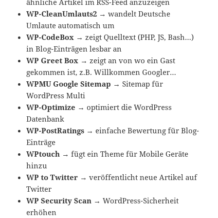
ähnliche Artikel im RSS-Feed anzuzeigen
WP-CleanUmlauts2
→
wandelt Deutsche
Umlaute automatisch um
WP-CodeBox
→
zeigt Quelltext (PHP, JS, Bash…)
in Blog-Einträgen lesbar an
WP Greet Box
→
zeigt an von wo ein Gast
gekommen ist, z.B. Willkommen Googler…
WPMU Google Sitemap
→
Sitemap für
WordPress Multi
WP-Optimize
→
optimiert die WordPress
Datenbank
WP-PostRatings
→
einfache Bewertung für Blog-
Einträge
WPtouch
→
fügt ein Theme für Mobile Geräte
hinzu
WP to Twitter
→
veröffentlicht neue Artikel auf
Twitter
WP Security Scan
→
WordPress-Sicherheit
erhöhen