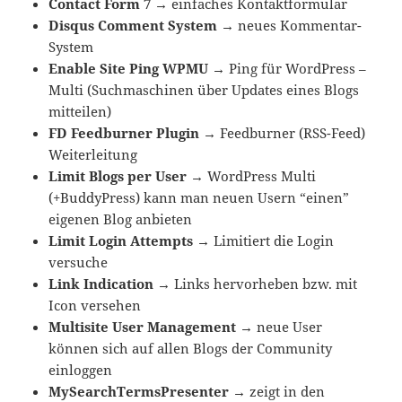
Contact Form 7
→
einfaches Kontaktformular
Disqus Comment System
→
neues Kommentar-
System
Enable Site Ping WPMU
→
Ping für WordPress –
Multi (Suchmaschinen über Updates eines Blogs
mitteilen)
FD Feedburner Plugin
→
Feedburner (RSS-Feed)
Weiterleitung
Limit Blogs per User
→
WordPress Multi
(+BuddyPress) kann man neuen Usern “einen”
eigenen Blog anbieten
Limit Login Attempts
→
Limitiert die Login
versuche
Link Indication
→
Links hervorheben bzw. mit
Icon versehen
Multisite User Management
→
neue User
können sich auf allen Blogs der Community
einloggen
MySearchTermsPresenter
→
zeigt in den