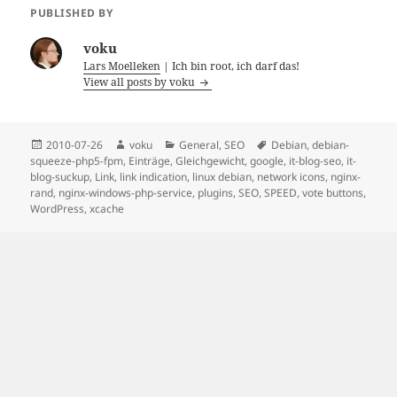
PUBLISHED BY
voku
Lars Moelleken
| Ich bin root, ich darf das!
View all posts by voku
Posted
Author
Categories
Tags
2010-07-26
voku
General
,
SEO
Debian
,
debian-
on
squeeze-php5-fpm
,
Einträge
,
Gleichgewicht
,
google
,
it-blog-seo
,
it-
blog-suckup
,
Link
,
link indication
,
linux debian
,
network icons
,
nginx-
rand
,
nginx-windows-php-service
,
plugins
,
SEO
,
SPEED
,
vote buttons
,
WordPress
,
xcache