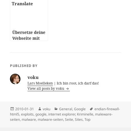
Übersetze deine
Webseite mit
Google (Ajax)
PUBLISHED BY
voku
Lars Moelleken
| Ich bin root, ich darf das!
View all posts by voku
Posted
Author
Categories
Tags
2010-01-31
voku
General
,
Google
endian-firewall-
on
html5
,
exploits
,
google
,
internet explorer
,
Kriminelle
,
maleware-
seiten
,
malware
,
malware-seiten
,
Seite
,
Sites
,
Top