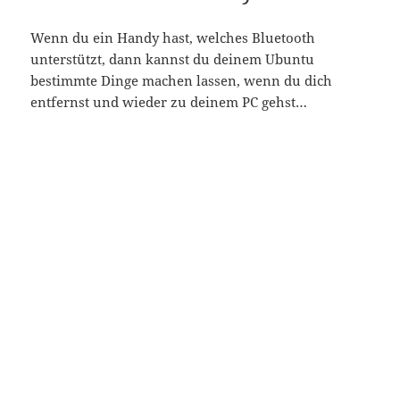
BlueProximity - Einstellungen
Installieren von BlueProximity
aptitude install blueproximity
BlueProximity - Einstellungen-1