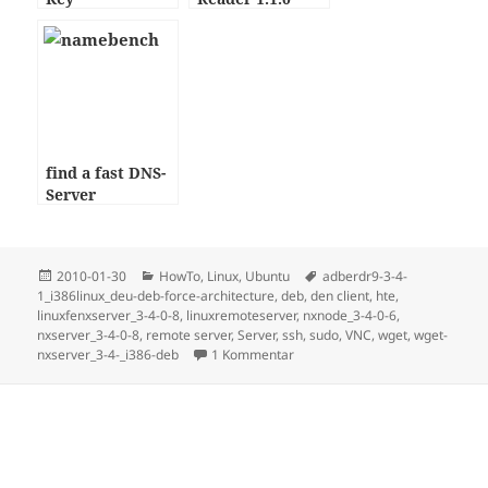
Authentifizierun
g – HowTo
find a fast DNS-
Server
Posted
Categories
Tags
2010-01-30
HowTo
,
Linux
,
Ubuntu
adberdr9-3-4-
on
1_i386linux_deu-deb-force-architecture
,
deb
,
den client
,
hte
,
linuxfenxserver_3-4-0-8
,
linuxremoteserver
,
nxnode_3-4-0-6
,
nxserver_3-4-0-8
,
remote server
,
Server
,
ssh
,
sudo
,
VNC
,
wget
,
wget-
nxserver_3-4-_i386-deb
1 Kommentar
BlueProximity