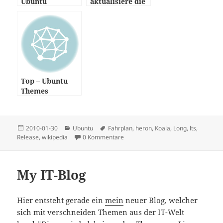
WordPress hat eine ganze Reihe von Vorteilen
gegenüber anderen CMS- oder Blogsystemen, jedoch
auch einige Nachteile. Fangen wir mal mit einigen
mir negativ aufgefallen Punkten an. Es gibt auch
hier immer wieder Sicherheitslücken, besonders
wenn man sich die von andern Users
programmierten Plugins verwendet, zudem ist
WordPress nicht unbedingt für seine Schnelligkeit
bekannt, meist zu viel Java-Script und CSS in
Kombination. Jetzt kommt das große ABER … für
Worpress gibt es nun-einmal für jedes erwünschte
Feature ein Plugin und man muss nicht zwingend
hard in den Templates oder irgendwo in PHP coden,
es funktioniert einfach und zudem gibt es viele
hüpsche kostenlose Themes, wie dieses, für
WordPress.
Welche Themen?