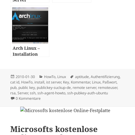
Arch Linux –
Installation
Posted
Categories
Tags
2010-01-30
HowTo
,
Linux
aptitude
,
Authentifizierung
,
on
cat id
,
HowTo
,
install
,
ist server
,
Key
,
Kommentar
,
Linux
,
Paßwort
,
pub
,
public key
,
publickey-suckup-de
,
remote server
,
remoteuser
,
rsa
,
Server
,
ssh
,
ssh-agent-howto
,
ssh-pubkey-auth-ubuntu
0 Kommentare
Microsofts kostenlose