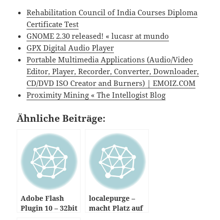
Nächstes LTS-Ubuntu heißt
10.04
Ubuntu release
…hier der Fahrplan für die künftigen Ubuntu-
Versionen bis zur Version 11.04.
“
Derzeit ist Ubuntu in der Version 9.10
(Karmic
Koala)
verfügbar. Die aktuelle Version mit Langzeit-
Unterstützung (LTS-Version, für
Long Term Support
)
ist die am 24. April 2008 veröffentlichte Version