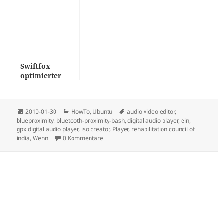
Ubuntu 8.04
(Hardy Heron)
.” – Wikipedia
Ähnliche Beiträge:
Install VLC 1.0 –
HowTo –
Ubuntu
aktualisiere die
Ubuntu-ISO
Top – Ubuntu
Themes