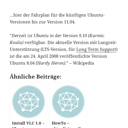
einmal gebrauche kann wie z.B. kleine HowTo’s
oder Download Links zentral lagern, ich könnte
natürlich auch ein Wiki schreiben, jedoch möchte
ich mein Wissen auch mit anderen Leuten teilen
ganz im Sinne von “Open Source”. Daher habe ich
mich bereits vor geraumer Zeit, als ich meine
Ausbildung zum Fachinformatiker für
Systemintegration begonnen habe, dazu
entschlossen einen Blog zu schreiben, bis vor
einigen Tagen lief dieser Blog noch mit einen
weniger bekannten CMS (Content Management
System) e107. Dieses CMS hatte ich letzter Zeit jedoch
einige schwerwiegende Sicherheitslücke, was mich
dazu gebracht hat, einen neuen Blog zu installieren.
Warum WordPress?