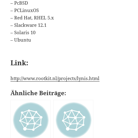
– PcBSD
– PCLinuxOS
– Red Hat, RHEL 5.x
– Slackware 12.1
– Solaris 10
– Ubuntu
Link:
http://www.rootkit.nl/projects/lynis.html
Ähnliche Beiträge: