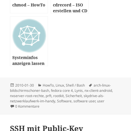
chmod – HowTo
cdrecord – ISO
erstellen und CD
brennen
Systeminfos
anzeigen lassen
Posted
Categories
Tags
2010-01-30
HowTo
,
Linux
,
Shell / Bash
arch-linux-
on
bildschirmschoner-bash
,
fedora core 4
,
Lynis
,
nx-client-android
,
nxserver-root-rechte
,
prft
,
rootkit
,
Sicherheit
,
skydrive-als-
netzwerklaufwerk-im-handy
,
Software
,
software user
,
user
0 Kommentare
SSH mit Public-Key