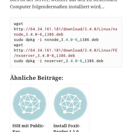
Computer folgendermaßen installiert wird…
wget 
http
:
//64.34.161.181/download/3.4.0/Linux/nx
node_3.4.0-6_i386.deb
sudo dpkg 
-
i nxnode_3
.
4.0
-
6
_i386
.
deb

wget 
http
:
//64.34.161.181/download/3.4.0/Linux/FE
/nxserver_3.4.0-8_i386.deb
sudo dpkg 
-
i nxserver_3
.
4.0
-
8
_i386
.
deb
Ähnliche Beiträge:
SSH mit Public-
Install Foxit-
Key
Reader 1.1.0