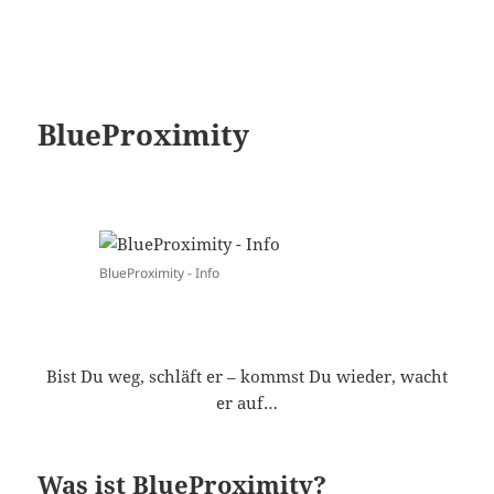
BlueProximity - Info
Bist Du weg, schläft er – kommst Du wieder, wacht
er auf…
Was ist BlueProximity?
Wenn du ein Handy hast, welches Bluetooth
unterstützt, dann kannst du deinem Ubuntu
bestimmte Dinge machen lassen, wenn du dich
entfernst und wieder zu deinem PC gehst…