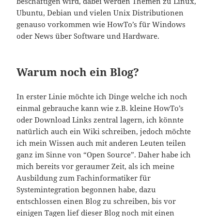
Wie bereits erwähnt wird dies eine Art IT-Blog,
News, HowTo über Netzwerke, Linux (Ubuntu &
Debian) und Windows, dies werden wohl die
Themen werden über die ich meisten bloggen
werde, natürlich kann es auch dann und wann
vorkommen, dass sich etwas Privates, Musik,
Fernsehen oder etwas lustiges in einen Blog-Eintrag
verirrt. Zusammengefasst könnte man sagen, dass
ich über alles, im Bezug auf IT schreibe werden, was
ich selber nicht mehr vergessen möchte oder
zumindest mithilfe diese Blogs noch einmal
nachlesen kann.
Ähnliche Beiträge: