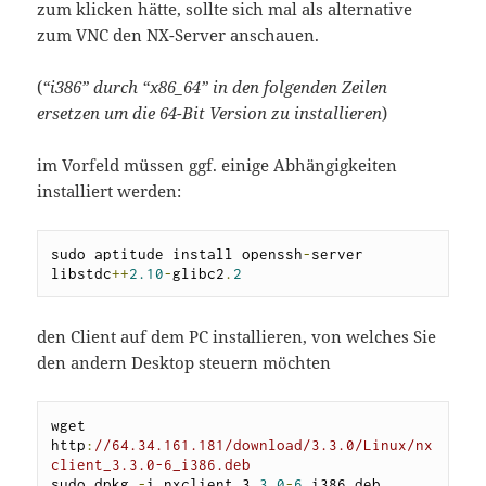
zum klicken hätte, sollte sich mal als alternative
zum VNC den NX-Server anschauen.
(
“i386” durch “x86_64” in den folgenden Zeilen
ersetzen um die 64-Bit Version zu installieren
)
im Vorfeld müssen ggf. einige Abhängigkeiten
installiert werden:
sudo aptitude install openssh
-
server 
libstdc
++
2.10
-
glibc2
.
2
den Client auf dem PC installieren, von welches Sie
den andern Desktop steuern möchten
wget 
http
:
//64.34.161.181/download/3.3.0/Linux/nx
client_3.3.0-6_i386.deb
sudo dpkg 
-
i nxclient_3
.
3.0
-
6
_i386
.
deb