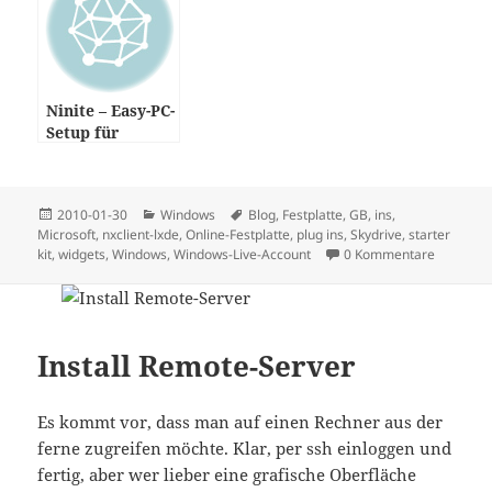
Ninite – Easy-PC-
Setup für
Windows
Posted
Categories
Tags
2010-01-30
Windows
Blog
,
Festplatte
,
GB
,
ins
,
on
Microsoft
,
nxclient-lxde
,
Online-Festplatte
,
plug ins
,
Skydrive
,
starter
kit
,
widgets
,
Windows
,
Windows-Live-Account
0 Kommentare
Install Remote-Server
Es kommt vor, dass man auf einen Rechner aus der
ferne zugreifen möchte. Klar, per ssh einloggen und
fertig, aber wer lieber eine grafische Oberfläche