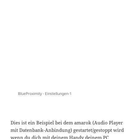
purple
-
remote setstatus
?
status
=
available
Ähnliche Blogs
Rehabilitation Council of India Courses Diploma
Certificate Test
GNOME 2.30 released! « lucasr at mundo
GPX Digital Audio Player
Portable Multimedia Applications (Audio/Video
Editor, Player, Recorder, Converter, Downloader,
CD/DVD ISO Creator and Burners) | EMOIZ.COM
Proximity Mining « The Intellogist Blog
Ähnliche Beiträge: